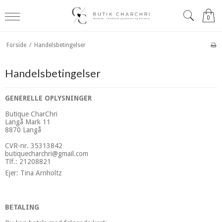
0
Forside
/
Handelsbetingelser
Handelsbetingelser
GENERELLE OPLYSNINGER
Butique CharChri
Langå Mark 11
8870 Langå
CVR-nr. 35313842
butiquecharchri@gmail.com
Tlf.: 21208821
Ejer: Tina Arnholtz
BETALING