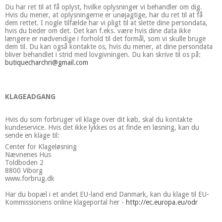
Du har ret til at få oplyst, hvilke oplysninger vi behandler om dig.
Hvis du mener, at oplysningerne er unøjagtige, har du ret til at få
dem rettet. I nogle tilfælde har vi pligt til at slette dine persondata,
hvis du beder om det. Det kan f.eks. være hvis dine data ikke
længere er nødvendige i forhold til det formål, som vi skulle bruge
dem til. Du kan også kontakte os, hvis du mener, at dine persondata
bliver behandlet i strid med lovgivningen. Du kan skrive til os på:
butiquecharchri@gmail.com
KLAGEADGANG
Hvis du som forbruger vil klage over dit køb, skal du kontakte
kundeservice. Hvis det ikke lykkes os at finde en løsning, kan du
sende en klage til:
Center for Klageløsning
Nævnenes Hus
Toldboden 2
8800 Viborg
www.forbrug.dk
Har du bopæl i et andet EU-land end Danmark, kan du klage til EU-
Kommissionens online klageportal her -
http://ec.europa.eu/odr