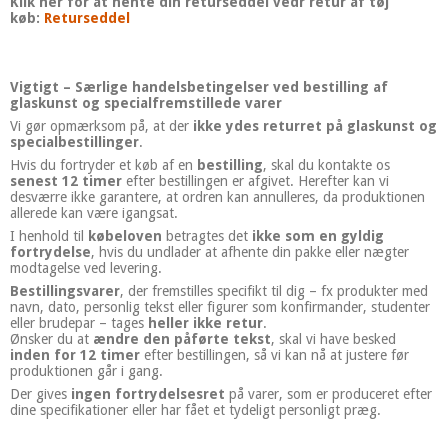
Klik her for at hente din returseddel vedr retur af tøj
køb:
Returseddel
Vigtigt – Særlige handelsbetingelser ved bestilling af
glaskunst og specialfremstillede varer
Vi gør opmærksom på, at der
ikke ydes returret på glaskunst og
specialbestillinger
.
Hvis du fortryder et køb af en
bestilling
, skal du kontakte os
senest 12 timer
efter bestillingen er afgivet. Herefter kan vi
desværre ikke garantere, at ordren kan annulleres, da produktionen
allerede kan være igangsat.
I henhold til
købeloven
betragtes det
ikke som en gyldig
fortrydelse
, hvis du undlader at afhente din pakke eller nægter
modtagelse ved levering.
Bestillingsvarer
, der fremstilles specifikt til dig – fx produkter med
navn, dato, personlig tekst eller figurer som konfirmander, studenter
eller brudepar – tages
heller ikke retur
.
Ønsker du at
ændre den påførte tekst
, skal vi have besked
inden for 12 timer
efter bestillingen, så vi kan nå at justere før
produktionen går i gang.
Der gives
ingen fortrydelsesret
på varer, som er produceret efter
dine specifikationer eller har fået et tydeligt personligt præg.