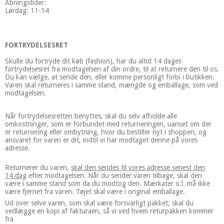
Åbningstider:
Lørdag: 11-14
FORTRYDELSESRET
Skulle du fortryde dit køb (fashion), har du altid 14 dages
fortrydelsesret fra modtagelsen af din ordre, til at returnere den til os.
Du kan vælge, at sende den, eller komme personligt forbi i butikken.
Varen skal returneres i samme stand, mængde og emballage, som ved
modtagelsen.
Når fortrydelsesretten benyttes, skal du selv afholde alle
omkostninger, som er forbundet med returneringen, uanset om der
er returnering eller ombytning, hvor du bestiller nyt i shoppen, og
ansvaret for varen er dit, indtil vi har modtaget denne på vores
adresse.
Returnerer du varen,
skal den sendes til vores adresse senest den
14.dag
efter modtagelsen. Når du sender varen tilbage, skal den
være i samme stand som da du modtog den. Mærkater o.l. må ikke
være fjernet fra varen. Tøjet skal være i original emballage.
Ud over selve varen, som skal være forsvarligt pakket, skal du
vedlægge en kopi af fakturaen, så vi ved hvem returpakken kommer
fra