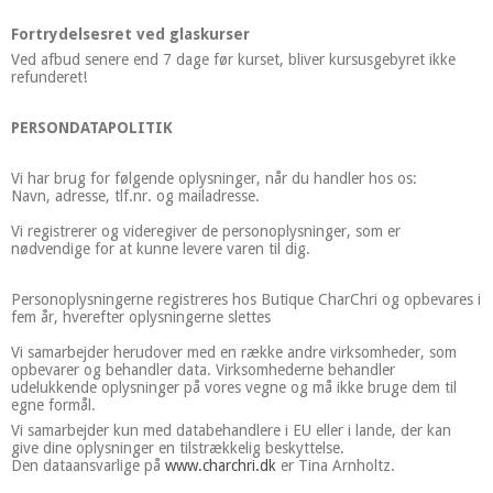
Fortrydelsesret ved glaskurser
Ved afbud senere end 7 dage før kurset, bliver kursusgebyret ikke
refunderet!
PERSONDATAPOLITIK
Vi har brug for følgende oplysninger, når du handler hos os:
Navn, adresse, tlf.nr. og mailadresse.
Vi registrerer og videregiver de personoplysninger, som er
nødvendige for at kunne levere varen til dig.
Personoplysningerne registreres hos Butique CharChri og opbevares i
fem år, hverefter oplysningerne slettes
Vi samarbejder herudover med en række andre virksomheder, som
opbevarer og behandler data. Virksomhederne behandler
udelukkende oplysninger på vores vegne og må ikke bruge dem til
egne formål.
Vi samarbejder kun med databehandlere i EU eller i lande, der kan
give dine oplysninger en tilstrækkelig beskyttelse.
Den dataansvarlige på
www.charchri.dk
er Tina Arnholtz.