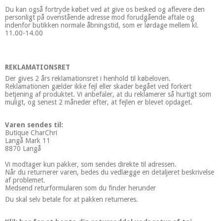
Du kan også fortryde købet ved at give os besked og aflevere den
personligt på ovenstående adresse mod forudgående aftale og
indenfor butikken normale åbningstid, som er lørdage mellem kl.
11.00-14.00
REKLAMATIONSRET
Der gives 2 års reklamationsret i henhold til købeloven.
Reklamationen gælder ikke fejl eller skader begået ved forkert
betjening af produktet. Vi anbefaler, at du reklamerer så hurtigt som
muligt, og senest 2 måneder efter, at fejlen er blevet opdaget.
Varen sendes til:
Butique CharChri
Langå Mark 11
8870 Langå
Vi modtager kun pakker, som sendes direkte til adressen.
Når du returnerer varen, bedes du vedlægge en detaljeret beskrivelse
af problemet.
Medsend returformularen som du finder herunder
Du skal selv betale for at pakken returneres.