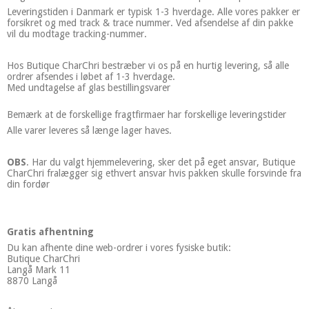
Leveringstiden i Danmark er typisk 1-3 hverdage. Alle vores pakker er
forsikret og med track & trace nummer. Ved afsendelse af din pakke
vil du modtage tracking-nummer.
Hos Butique CharChri bestræber vi os på en hurtig levering, så alle
ordrer afsendes i løbet af 1-3 hverdage.
Med undtagelse af glas bestillingsvarer
Bemærk at de forskellige fragtfirmaer har forskellige leveringstider
Alle varer leveres så længe lager haves.
OBS
. Har du valgt hjemmelevering, sker det på eget ansvar, Butique
CharChri fralægger sig ethvert ansvar hvis pakken skulle forsvinde fra
din fordør
Gratis afhentning
Du kan afhente dine web-ordrer i vores fysiske butik:
Butique CharChri
Langå Mark 11
8870 Langå