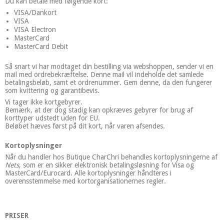
Du kan betale med følgende kort:
VISA/Dankort
VISA
VISA Electron
MasterCard
MasterCard Debit
Så snart vi har modtaget din bestilling via webshoppen, sender vi en
mail med ordrebekræftelse. Denne mail vil indeholde det samlede
betalingsbeløb, samt et ordrenummer. Gem denne, da den fungerer
som kvittering og garantibevis.
Vi tager ikke kortgebyrer.
Bemærk, at der dog stadig kan opkræves gebyrer for brug af
korttyper udstedt uden for EU.
Beløbet hæves først på dit kort, når varen afsendes.
Kortoplysninger
Når du handler hos Butique CharChri
behandles kortoplysningerne af
Nets
, som er en sikker elektronisk betalingsløsning for Visa og
MasterCard/Eurocard. Alle kortoplysninger håndteres i
overensstemmelse med kortorganisationernes regler.
PRISER