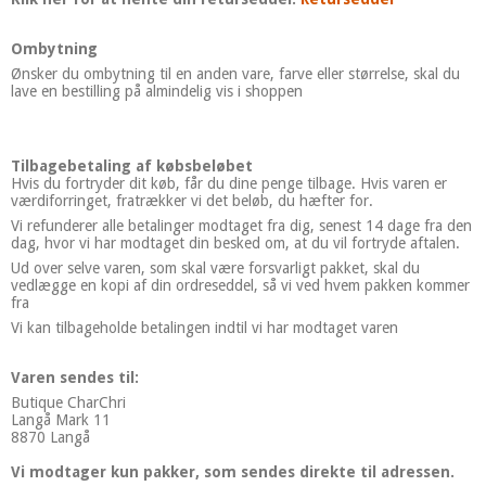
Ombytning
Ønsker du ombytning til en anden vare, farve eller størrelse, skal du
lave en bestilling på almindelig vis i shoppen
Tilbagebetaling af købsbeløbet
Hvis du fortryder dit køb, får du dine penge tilbage. Hvis varen er
værdiforringet, fratrækker vi det beløb, du hæfter for.
Vi refunderer alle betalinger modtaget fra dig, senest 14 dage fra den
dag, hvor vi har modtaget din besked om, at du vil fortryde aftalen.
Ud over selve varen, som skal være forsvarligt pakket, skal du
vedlægge en kopi af din ordreseddel, så vi ved hvem pakken kommer
fra
Vi kan tilbageholde betalingen indtil vi har modtaget varen
Varen sendes til:
Butique CharChri
Langå Mark 11
8870 Langå
Vi modtager kun pakker, som sendes direkte til adressen.