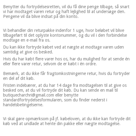
Benytter du fortrydelsesretten, vil du få dine penge tilbage, så snart
vi har modtaget varen retur og haft lejlighed til at undersøge den.
Pengene vil da blive indsat på din konto.
Vi behandler din returpakke indenfor 1 uge, hvor beløbet vil blive
tilbageført til det oplyste kontonummer, og du vil i den forbindelse
modtage en e-mail fra os.
Du kan ikke fortryde købet ved at nægte at modtage varen uden
samtidig at give os besked.
Hvis du har købt flere varer hos os, har du mulighed for at sende én
eller flere varer retur, selvom de er købt i én ordre.
Bemærk, at du ikke får fragtomkostningerne retur, hvis du fortryder
en del af dit køb.
Fristen indebærer, at du har 14 dage fra modtagelsen til at give os
besked om, at du vil fortryde dit køb. Du kan sende en mail til
butiquecharchri@gmail.com eller benytte
standardfortrydelsesformularen, som du finder nederst i
handelsbetingelserne.
Vi skal gøre opmærksom på jf. købeloven, at du ikke kan fortryde dit
køb ved at undlade at hente din pakke eller nægte modtagelse.