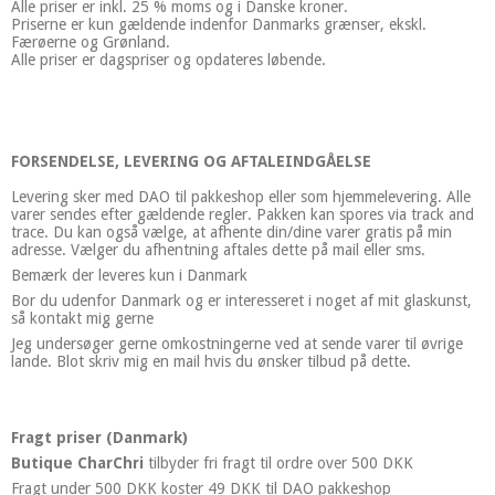
Alle priser er inkl. 25 % moms og i Danske kroner.
Priserne er kun gældende indenfor Danmarks grænser, ekskl.
Færøerne og Grønland.
Alle priser er dagspriser og opdateres løbende.
FORSENDELSE, LEVERING OG AFTALEINDGÅELSE
Levering sker med DAO til pakkeshop eller som hjemmelevering. Alle
varer sendes efter gældende regler. Pakken kan spores via track and
trace. Du kan også vælge, at afhente din/dine varer gratis på min
adresse. Vælger du afhentning aftales dette på mail eller sms.
Bemærk der leveres kun i Danmark
Bor du udenfor Danmark og er interesseret i noget af mit glaskunst,
så kontakt mig gerne
Jeg undersøger gerne omkostningerne ved at sende varer til øvrige
lande. Blot skriv mig en mail hvis du ønsker tilbud på dette.
Fragt priser (Danmark)
Butique CharChri
tilbyder fri fragt til ordre over 500 DKK
Fragt under 500 DKK koster 49 DKK til DAO pakkeshop