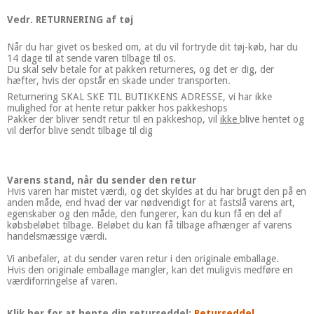
Vedr. RETURNERING af tøj
Når du har givet os besked om, at du vil fortryde dit tøj-køb, har du
14 dage til at sende varen tilbage til os.
Du skal selv betale for at pakken returneres, og det er dig, der
hæfter, hvis der opstår en skade under transporten.
Returnering SKAL SKE TIL BUTIKKENS ADRESSE, vi har ikke
mulighed for at hente retur pakker hos pakkeshops
Pakker der bliver sendt retur til en pakkeshop, vil
ikke
blive hentet og
vil derfor blive sendt tilbage til dig
Varens stand, når du sender den retur
Hvis varen har mistet værdi, og det skyldes at du har brugt den på en
anden måde, end hvad der var nødvendigt for at fastslå varens art,
egenskaber og den måde, den fungerer, kan du kun få en del af
købsbeløbet tilbage. Beløbet du kan få tilbage afhænger af varens
handelsmæssige værdi.
Vi anbefaler, at du sender varen retur i den originale emballage.
Hvis den originale emballage mangler, kan det muligvis medføre en
værdiforringelse af varen.
Klik her for at hente din returseddel:
Returseddel