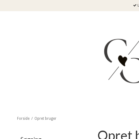
L
Forside
/
Opret bruger
Opret 