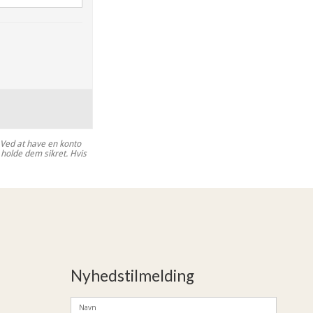
. Ved at have en konto
g holde dem sikret. Hvis
Nyhedstilmelding