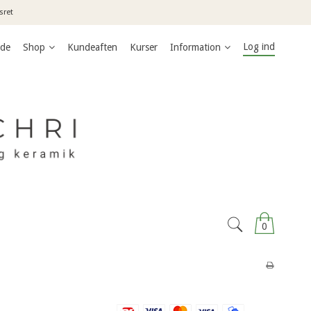
sret
Log ind
ide
Shop
Kundeaften
Kurser
Information
0