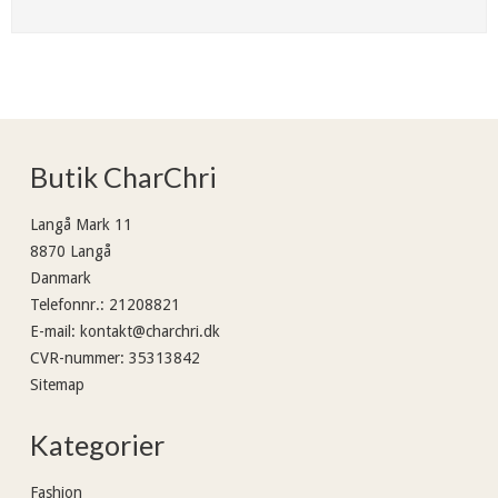
Butik CharChri
Langå Mark 11
8870 Langå
Danmark
Telefonnr.
:
21208821
E-mail
:
kontakt@charchri.dk
CVR-nummer
:
35313842
Sitemap
Kategorier
Fashion