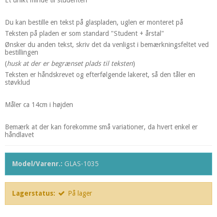
Et unikt minde til studenten
Du kan bestille en tekst på glaspladen, uglen er monteret på
Teksten på pladen er som standard "Student + årstal"
Ønsker du anden tekst, skriv det da venligst i bemærkningsfeltet ved
bestillingen
(
husk at der er begrænset plads til teksten
)
Teksten er håndskrevet og efterfølgende lakeret, så den tåler en
støvklud
Måler ca 14cm i højden
Bemærk at der kan forekomme små variationer, da hvert enkel er
håndlavet
Model/Varenr.:
GLAS-1035
Lagerstatus:
På lager