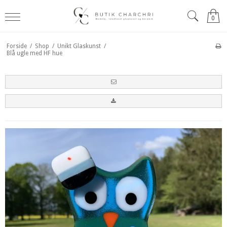
0
Forside
/
Shop
/
Unikt Glaskunst
/
Blå ugle med HF hue