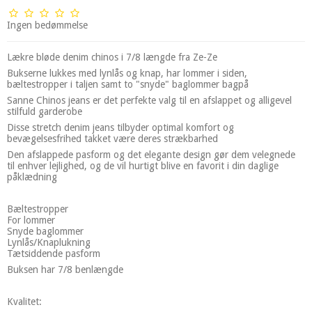
Ingen bedømmelse
Lækre bløde denim chinos i 7/8 længde fra Ze-Ze
Bukserne lukkes med lynlås og knap, har lommer i siden,
bæltestropper i taljen samt to "snyde" baglommer bagpå
Sanne Chinos jeans er det perfekte valg til en afslappet og alligevel
stilfuld garderobe
Disse stretch denim jeans tilbyder optimal komfort og
bevægelsesfrihed takket være deres strækbarhed
Den afslappede pasform og det elegante design gør dem velegnede
til enhver lejlighed, og de vil hurtigt blive en favorit i din daglige
påklædning
Bæltestropper
For lommer
Snyde baglommer
Lynlås/Knaplukning
Tætsiddende pasform
Buksen har 7/8 benlængde
Kvalitet: