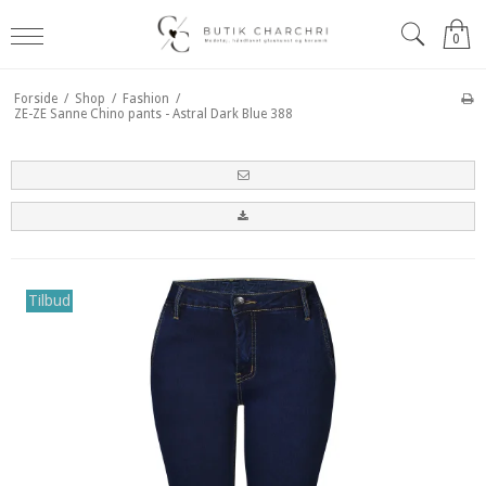
0
Forside
/
Shop
/
Fashion
/
ZE-ZE Sanne Chino pants - Astral Dark Blue 388
Tilbud